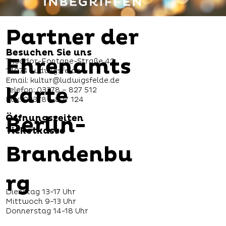
Partner der
Besuchen Sie uns
Ehrenamts
Theodor-Fontane-Straße 42
14974 Ludwigsfelde
Email:
kultur@ludwigsfelde.de
karte
Telefon: 03378 – 827 512
Fax: 03378 – 827 124
Berlin-
Öffnungszeiten
Ticketkasse
Brandenbu
rg
Dienstag 13-17 Uhr
Mittwoch 9-13 Uhr
Donnerstag 14-18 Uhr