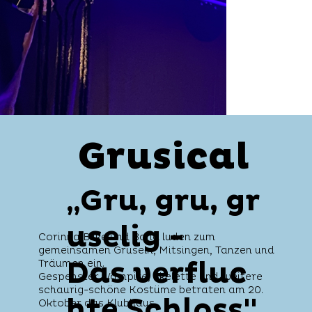
Grusical
Grusical
„Gru, gru, gr
uselig -
Corinna Bilke und Band luden zum
gemeinsamen Gruseln, Mitsingen, Tanzen und
Das verfluc
Träumen ein.
Gespenster, Vampire, Skelette und weitere
schaurig-schöne Kostüme betraten am 20.
hte Schloss"
Oktober das Klubhaus.