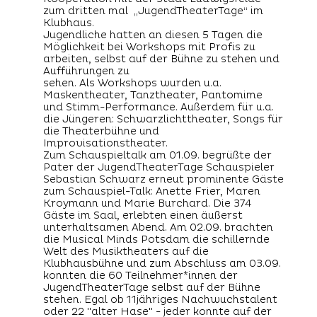
zum dritten mal „JugendTheaterTage“ im
Klubhaus.
Jugendliche hatten an diesen 5 Tagen die
Möglichkeit bei Workshops mit Profis zu
arbeiten, selbst auf der Bühne zu stehen und
Aufführungen zu
sehen. Als Workshops wurden u.a.
Maskentheater, Tanztheater, Pantomime
und Stimm-Performance. Außerdem für u.a.
die Jüngeren: Schwarzlichttheater, Songs für
die Theaterbühne und
Improvisationstheater.
Zum Schauspieltalk am 01.09. begrüßte der
Pater der JugendTheaterTage Schauspieler
Sebastian Schwarz erneut prominente Gäste
zum Schauspiel-Talk: Anette Frier, Maren
Kroymann und Marie Burchard. Die 374
Gäste im Saal, erlebten einen äußerst
unterhaltsamen Abend. Am 02.09. brachten
die Musical Minds Potsdam die schillernde
Welt des Musiktheaters auf die
Klubhausbühne und zum Abschluss am 03.09.
konnten die 60 Teilnehmer*innen der
JugendTheaterTage selbst auf der Bühne
stehen. Egal ob 11jähriges Nachwuchstalent
oder 22 "alter Hase" - jeder konnte auf der