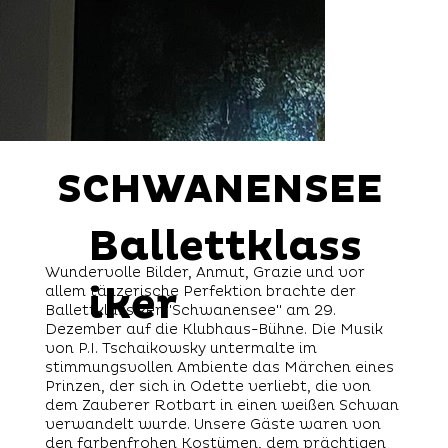
SCHWANENSEE
SCHWANENSEE
Ballettklass
Wundervolle Bilder, Anmut, Grazie und vor
iker
allem tänzerische Perfektion brachte der
Ballettklassiker "Schwanensee" am 29.
Dezember auf die Klubhaus-Bühne. Die Musik
von P.I. Tschaikowsky untermalte im
stimmungsvollen Ambiente das Märchen eines
Prinzen, der sich in Odette verliebt, die von
dem Zauberer Rotbart in einen weißen Schwan
verwandelt wurde. Unsere Gäste waren von
den farbenfrohen Kostümen, dem prächtigen