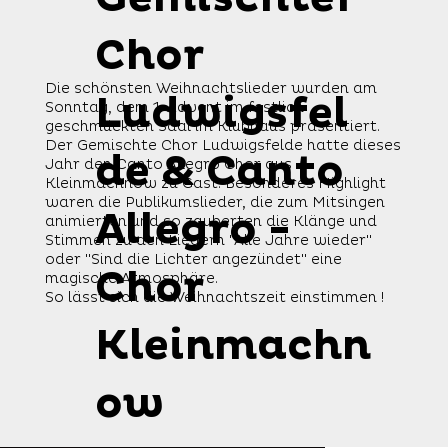
Chor
Die schönsten Weihnachtslieder wurden am
Ludwigsfel
Sonntag, dem 1. Advent im festlich
geschmückten Saal im Klubhaus präsentiert.
Der Gemischte Chor Ludwigsfelde hatte dieses
de & Canto
Jahr den Canto Allegro Chor aus
Kleinmachnow zu Gast. Besonderes Highlight
waren die Publikumslieder, die zum Mitsingen
Allegro -
animierten und so zauberten die Klänge und
Stimmen zu den Liedern "Alle Jahre wieder"
oder "Sind die Lichter angezündet" eine
Chor
magische Atmosphäre.
So lässt sich die Weihnachtszeit einstimmen !
Kleinmachn
ow