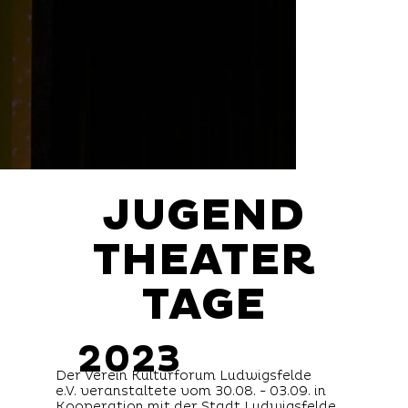
JUGEND
JUGEND
THEATER
THEATER
TAGE
TAGE
2023
Der Verein Kulturforum Ludwigsfelde
e.V. veranstaltete vom 30.08. - 03.09. in
Kooperation mit der Stadt Ludwigsfelde