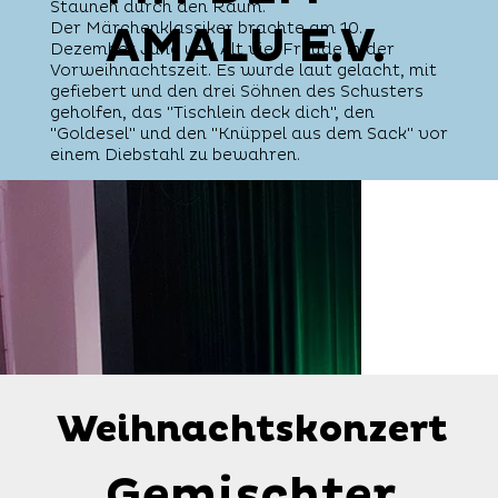
Staunen durch den Raum.
AMALU E.V.
Der Märchenklassiker brachte am 10.
Dezember Jung und Alt viel Freude in der
Vorweihnachtszeit. Es wurde laut gelacht, mit
gefiebert und den drei Söhnen des Schusters
geholfen, das "Tischlein deck dich", den
"Goldesel" und den "Knüppel aus dem Sack" vor
einem Diebstahl zu bewahren.
Weihnachtskonzert
Weihnachtskonzert
Gemischter