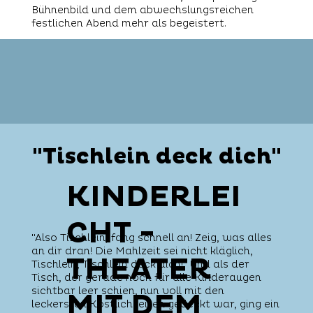
Bühnenbild und dem abwechslungsreichen
festlichen Abend mehr als begeistert.
"Tischlein deck dich"
"Tischlein deck dich"
KINDERLEI
CHT -
"Also Tischlein, fang schnell an! Zeig, was alles
an dir dran! Die Mahlzeit sei nicht kläglich,
THEATER
Tischlein, Tischlein deck dich!" Und als der
Tisch, der gerade noch für alle Kinderaugen
sichtbar leer schien, nun voll mit den
MIT DEM
leckersten Köstlichkeiten gedeckt war, ging ein