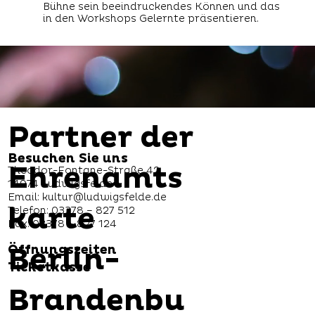
Bühne sein beeindruckendes Können und das
in den Workshops Gelernte präsentieren.
Partner der
Besuchen Sie uns
Ehrenamts
Theodor-Fontane-Straße 42
14974 Ludwigsfelde
Email:
kultur@ludwigsfelde.de
karte
Telefon: 03378 – 827 512
Fax: 03378 – 827 124
Berlin-
Öffnungszeiten
Ticketkasse
Brandenbu