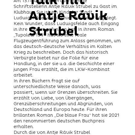
Talk mit
Am 13.11. war die herausragende
Schriftstellerin Antje Rávik Strubel zu Gast im
Antje Rávik
Klubhaus. Sie ist ein Kind der Stadt
Ludwigsfelde und hat hier ihr Abitur abgelegt.
Kein Wunder, dass Ludwigsfelde auch Eingang
Strubel
in ihre Bücher gefunden hat. In ihrem Roman
„Tupolew 134“ hat sie eine reale
Flugzeugentführung zum Anlass genommen, um
das deutsch-deutsche Verhältnis im Kalten
Krieg zu beschreiben. Doch das historisch
Verbürgte bietet nur die Folie für eine
Handlung, in der sie u.a .die Geschichte einer
jungen Frau erzählt, die im LKW-Kombinat
arbeitet.
In ihren Büchern fragt sie auf
unterschiedlichste Weise danach, was
passiert, wenn wir Grenzen überschreiten. Sie
erzählt von Liebe, von Übergängen,
Grenzüberschreitungen und Abgründen, von
Deutschland und Europa heute. Für ihren
brillanten Roman „Die blaue Frau“ hat sie 2021
den renommierten deutschen Buchpreis
erhalten.
Durch die von Antje Rávik Strubel