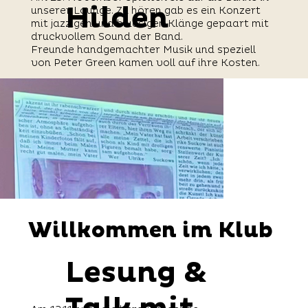
Hilden
unserer Lounge. Zu hören gab es ein Konzert
mit jazzigen und bluesigen Klänge gepaart mit
druckvollem Sound der Band.
Freunde handgemachter Musik und speziell
von Peter Green kamen voll auf ihre Kosten.
Willkommen im Klub
Willkommen im Klub
Lesung &