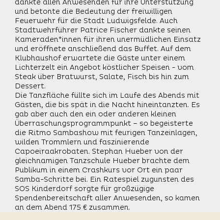
dankte allen Anwesenden für ihre Unterstützung
und betonte die Bedeutung der freiwilligen
Feuerwehr für die Stadt Ludwigsfelde. Auch
Stadtwehrführer Patrice Fischer dankte seinen
Kameraden*innen für ihren unermüdlichen Einsatz
und eröffnete anschließend das Buffet. Auf dem
Klubhaushof erwartete die Gäste unter einem
Lichterzelt ein Angebot köstlicher Speisen - vom
Steak über Bratwurst, Salate, Fisch bis hin zum
Dessert.
Die Tanzfläche füllte sich im Laufe des Abends mit
Gästen, die bis spät in die Nacht hineintanzten. Es
gab aber auch den ein oder anderen kleinen
Überraschungsprogrammpunkt – so begeisterte
die Ritmo Sambashow mit feurigen Tanzeinlagen,
wilden Trommlern und faszinierende
Capoeiraakrobaten. Stephan Hueber von der
gleichnamigen Tanzschule Hueber brachte dem
Publikum in einem Crashkurs vor Ort ein paar
Samba-Schritte bei. Ein Ratespiel zugunsten des
SOS Kinderdorf sorgte für großzügige
Spendenbereitschaft aller Anwesenden, so kamen
an dem Abend 175 € zusammen.